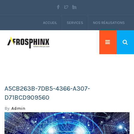
ACCUEIL
SERVICES
NOS RÉALISATIONS
A5CB263B-7DB5-4366-A307-
D71BCD909560
By:
Admin