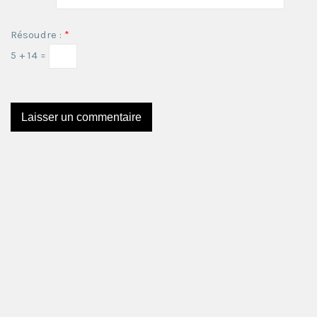
Résoudre :
*
5 + 14 =
Ce site utilise Akismet pour réduire les indésirables.
En
savoir plus sur comment les données de vos
commentaires sont utilisées
.