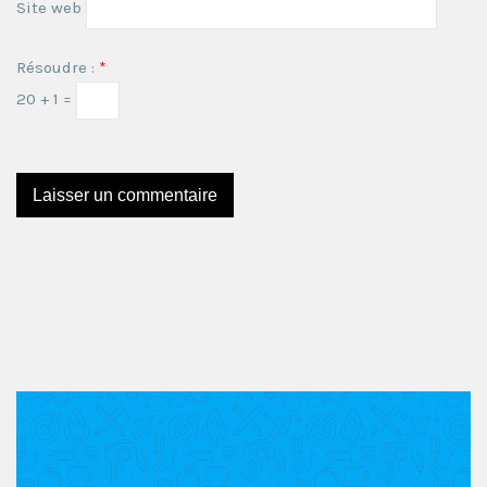
Site web
Résoudre :
*
20 + 1 =
Ce site utilise Akismet pour réduire les indésirables.
En
savoir plus sur comment les données de vos
commentaires sont utilisées
.