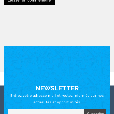
Ce site utilise Akismet pour réduire les indésirables.
En
savoir plus sur comment les données de vos
commentaires sont utilisées
.
NEWSLETTER
Entrez votre adresse mail et restez informés sur nos
actualités et opportunités.