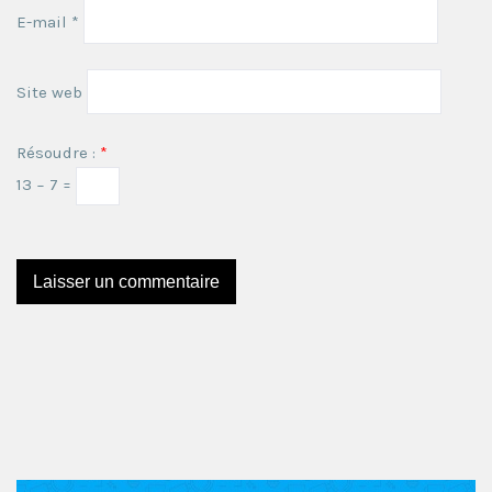
E-mail
*
Site web
Résoudre :
*
13 − 7 =
Ce site utilise Akismet pour réduire les indésirables.
En
savoir plus sur comment les données de vos
commentaires sont utilisées
.