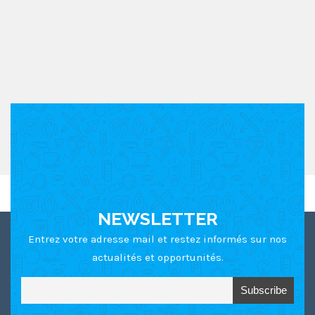
Ce site utilise Akismet pour réduire les indésirables.
En
savoir plus sur comment les données de vos
commentaires sont utilisées
.
NEWSLETTER
Entrez votre adresse mail et restez informés sur nos
actualités et opportunités.