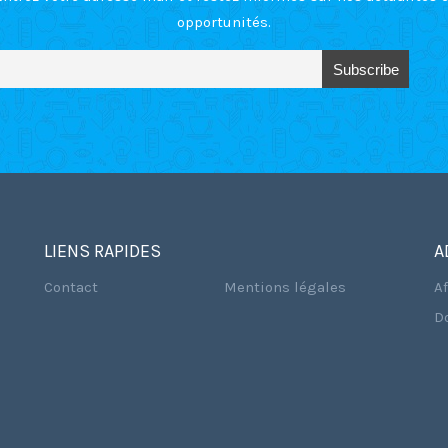
opportunités.
LIENS RAPIDES
A
Contact
Mentions légales
A
D