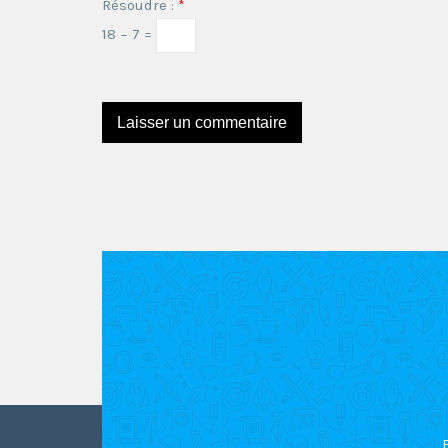
Résoudre :
*
18 − 7 =
Ce site utilise Akismet pour réduire les indésira