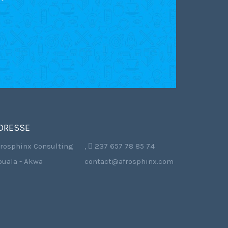
DRESSE
frosphinx Consulting
,  237 657 78 85 74
ouala - Akwa
contact@afrosphinx.com