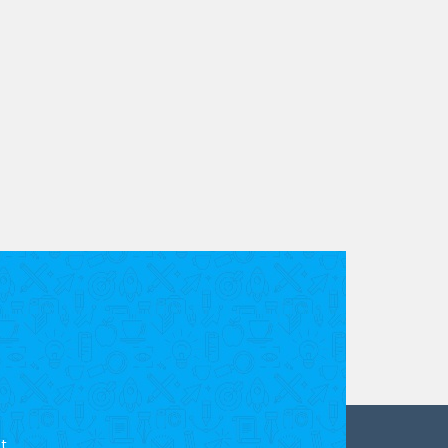
es sont utilisées
.
t