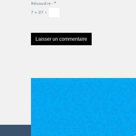
Résoudre :
*
7 × 27 =
Ce site utilise Akismet pour réduire les indésira