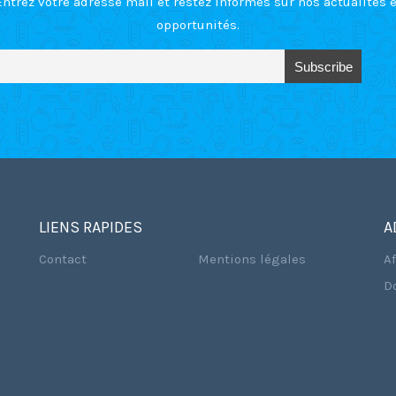
Entrez votre adresse mail et restez informés sur nos actualités e
opportunités.
LIENS RAPIDES
A
Contact
Mentions légales
A
D