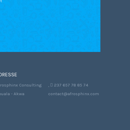
t
DRESSE
frosphinx Consulting
,  237 657 78 85 74
ouala - Akwa
contact@afrosphinx.com