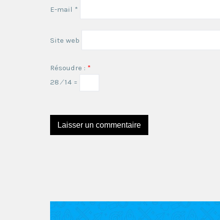
E-mail
*
Site web
Résoudre :
*
28 ⁄ 14 =
Ce site utilise Akismet pour réduire les indésira
sont utilisées
.