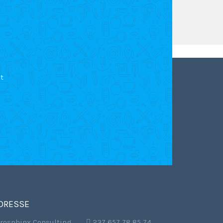
t
DRESSE
frosphinx Consulting
,  237 657 78 85 74