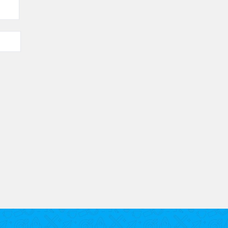
bles.
En savoir plus sur comment les données de vos commenta