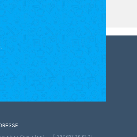
t
DRESSE
frosphinx Consulting
,  237 657 78 85 74