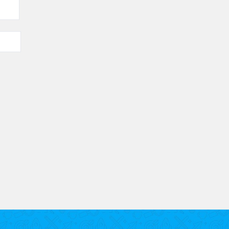
bles.
En savoir plus sur comment les données de vos commenta