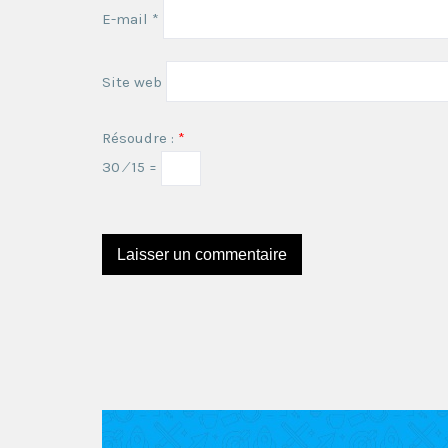
E-mail
*
Site web
Résoudre :
*
30 ⁄ 15 =
Ce site utilise Akismet pour réduire les indésira
sont utilisées
.