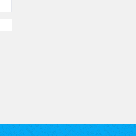
bles.
En savoir plus sur comment les données de vos commenta