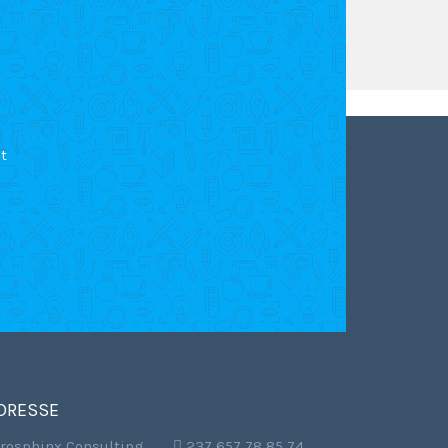
t
DRESSE
frosphinx Consulting
,  237 657 78 85 74