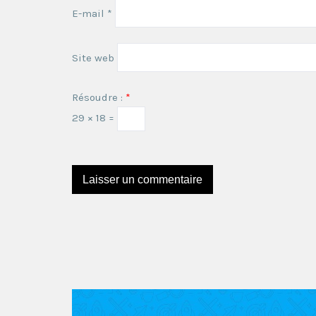
E-mail
*
Site web
Résoudre :
*
29 × 18 =
Ce site utilise Akismet pour réduire les indésira
sont utilisées
.