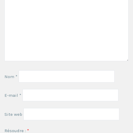
Nom
*
E-mail
*
Site web
Résoudre :
*