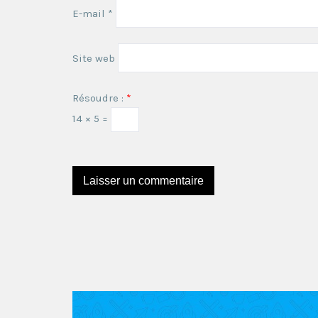
E-mail
*
Site web
Résoudre :
*
14 × 5 =
Ce site utilise Akismet pour réduire les indésira
sont utilisées
.