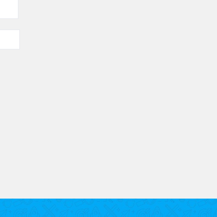
bles.
En savoir plus sur comment les données de vos commenta