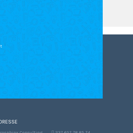
t
DRESSE
frosphinx Consulting
,  237 657 78 85 74