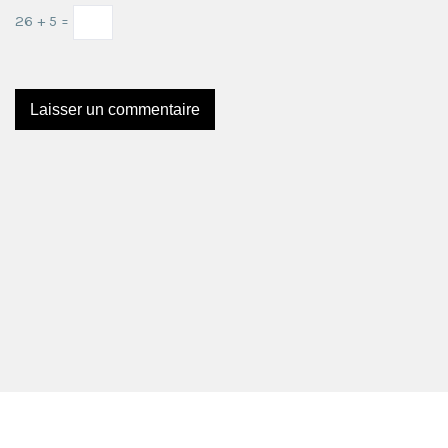
26 + 5 =
Ce site utilise Akismet pour réduire les indésirables.
En
savoir plus sur comment les données de vos
commentaires sont utilisées
.