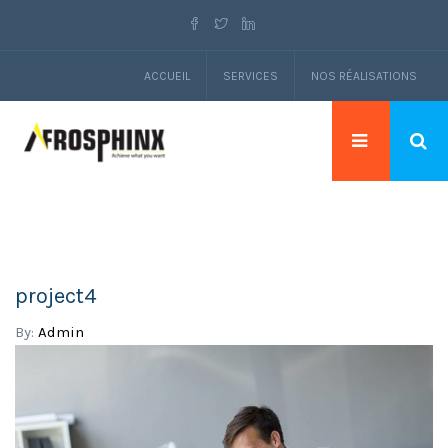
ACCUEIL
SERVICES
NOS RÉALISATIONS
project4
By:
Admin