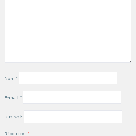
Nom
*
E-mail
*
Site web
Résoudre :
*