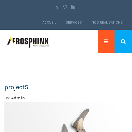
ACCUEIL
SERVICES
NOS RÉALISATIONS
project5
By:
Admin