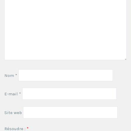
Nom
*
E-mail
*
Site web
Résoudre :
*