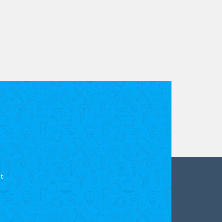
es sont utilisées
.
t