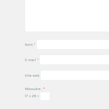
Nom
*
E-mail
*
Site web
Résoudre :
*
17 + 29 =