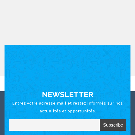
Ce site utilise Akismet pour réduire les indésirables.
En
savoir plus sur comment les données de vos
commentaires sont utilisées
.
NEWSLETTER
Entrez votre adresse mail et restez informés sur nos
actualités et opportunités.